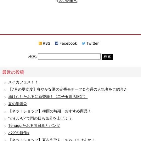
古い記事へ
RSS
Facebook
Twitter
検索:
最近の投稿
スイカフェス！！
【7月の夏支度】爽やかな夏の定番モチーフ＆今週の人気者をご紹介♪
湯けむりたおるに新登場！【二子玉川店限定】
夏の準備🌻
【ネットショップ】梅雨の時期 おすすめ商品！
“かわいい”で雨の日も気分を上げよう
Tenuguiたおる向日葵とパンダ
パグの新作⭐︎
【ネットショップ】夏を先取りしちゃいませんか！