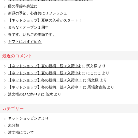
藤の季節を身近に
新緑の季節、心身共にリフレッシュ
【ネットショップ】夏柄の入荷がスタート！
まもなくオープン１周年
春です。いちごの季節です。
ギフトにおすすめ☆
最近のコメント
【ネットショップ】夏の新柄、続々入荷中♪
に
濱文様
より
【ネットショップ】夏の新柄、続々入荷中♪
に
にこにこ
より
【ネットショップ】冬の新柄、続々入荷中！
に
濱文様
より
【ネットショップ】冬の新柄、続々入荷中！
に
馬場宮古島
より
濱文様のひな祭り♪
に
茨木
より
カテゴリー
ネットショッピングより
未分類
濱文様について