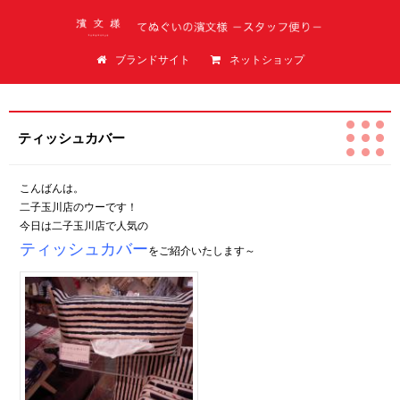
てぬぐいの濱文様（はまもんよう）スタッフ便り
ブランドサイト
ネットショップ
ティッシュカバー
こんばんは。
二子玉川店のウーです！
今日は二子玉川店で人気の
ティッシュカバー
をご紹介いたします～