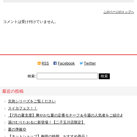
このページのトップへ
コメントは受け付けていません。
RSS
Facebook
Twitter
検索:
最近の投稿
京急シリーズをご覧ください
スイカフェス！！
【7月の夏支度】爽やかな夏の定番モチーフ＆今週の人気者をご紹介♪
湯けむりたおるに新登場！【二子玉川店限定】
夏の準備🌻
【ネットショップ】梅雨の時期 おすすめ商品！