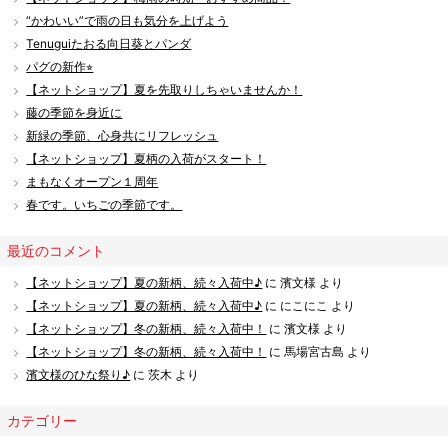
“かわいい”で雨の日も気分を上げよう
Tenuguiたおる向日葵とパンダ
パグの新作⭐︎
【ネットショップ】夏を先取りしちゃいませんか！
藤の季節を身近に
新緑の季節、心身共にリフレッシュ
【ネットショップ】夏柄の入荷がスタート！
まもなくオープン１周年
春です。いちごの季節です。
最近のコメント
【ネットショップ】夏の新柄、続々入荷中♪
に
濱文様
より
【ネットショップ】夏の新柄、続々入荷中♪
に
にこにこ
より
【ネットショップ】冬の新柄、続々入荷中！
に
濱文様
より
【ネットショップ】冬の新柄、続々入荷中！
に
馬場宮古島
より
濱文様のひな祭り♪
に
茨木
より
カテゴリー