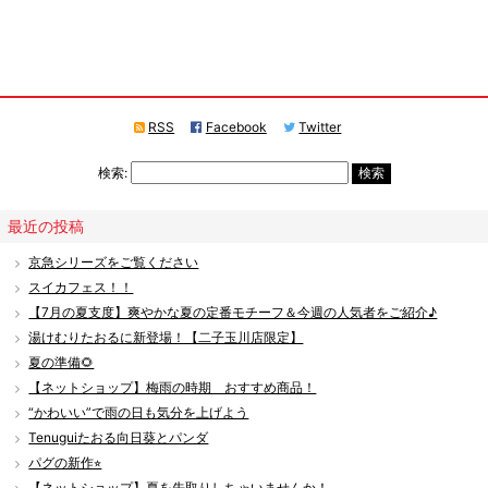
RSS
Facebook
Twitter
検索:
最近の投稿
京急シリーズをご覧ください
スイカフェス！！
【7月の夏支度】爽やかな夏の定番モチーフ＆今週の人気者をご紹介♪
湯けむりたおるに新登場！【二子玉川店限定】
夏の準備🌻
【ネットショップ】梅雨の時期 おすすめ商品！
“かわいい”で雨の日も気分を上げよう
Tenuguiたおる向日葵とパンダ
パグの新作⭐︎
【ネットショップ】夏を先取りしちゃいませんか！