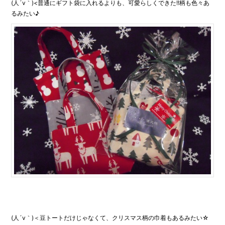
(人´v｀)<普通にギフト袋に入れるよりも、可愛らしくできた!!柄も色々あ
るみたい♪
(人´v｀)＜豆トートだけじゃなくて、クリスマス柄の巾着もあるみたい☆