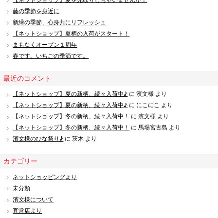
藤の季節を身近に
新緑の季節、心身共にリフレッシュ
【ネットショップ】夏柄の入荷がスタート！
まもなくオープン１周年
春です。いちごの季節です。
最近のコメント
【ネットショップ】夏の新柄、続々入荷中♪
に
濱文様
より
【ネットショップ】夏の新柄、続々入荷中♪
に
にこにこ
より
【ネットショップ】冬の新柄、続々入荷中！
に
濱文様
より
【ネットショップ】冬の新柄、続々入荷中！
に
馬場宮古島
より
濱文様のひな祭り♪
に
茨木
より
カテゴリー
ネットショッピングより
未分類
濱文様について
直営店より