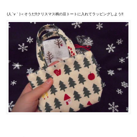
(人´v｀)＜そうだ!!クリスマス柄の豆トートに入れてラッピングしよう!!