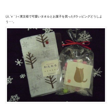
(人´v｀)＜濱文様で可愛いタオルとお菓子を買った!!ラッピングどうしよ
う･･･。