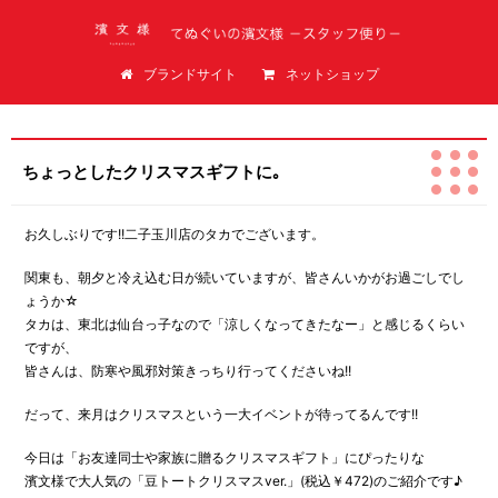
てぬぐいの濱文様（はまもんよう）スタッフ便り
ブランドサイト
ネットショップ
ちょっとしたクリスマスギフトに｡
お久しぶりです!!二子玉川店のタカでございます。
関東も、朝夕と冷え込む日が続いていますが、皆さんいかがお過ごしでし
ょうか☆
タカは、東北は仙台っ子なので「涼しくなってきたなー」と感じるくらい
ですが、
皆さんは、防寒や風邪対策きっちり行ってくださいね!!
だって、来月はクリスマスという一大イベントが待ってるんです!!
今日は「お友達同士や家族に贈るクリスマスギフト」にぴったりな
濱文様で大人気の「豆トートクリスマスver.」(税込￥472)のご紹介です♪