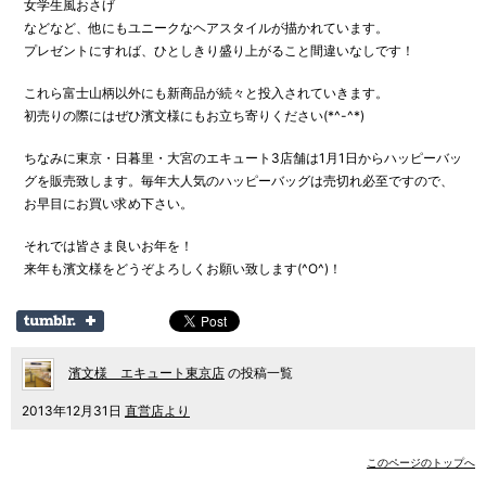
女学生風おさげ
などなど、他にもユニークなヘアスタイルが描かれています。
プレゼントにすれば、ひとしきり盛り上がること間違いなしです！
これら富士山柄以外にも新商品が続々と投入されていきます。
初売りの際にはぜひ濱文様にもお立ち寄りください(*^-^*)
ちなみに東京・日暮里・大宮のエキュート3店舗は1月1日からハッピーバッ
グを販売致します。毎年大人気のハッピーバッグは売切れ必至ですので、
お早目にお買い求め下さい。
それでは皆さま良いお年を！
来年も濱文様をどうぞよろしくお願い致します(^O^)！
濱文様 エキュート東京店
の投稿一覧
2013年12月31日
直営店より
このページのトップへ