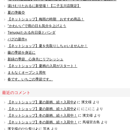
湯けむりたおるに新登場！【二子玉川店限定】
夏の準備🌻
【ネットショップ】梅雨の時期 おすすめ商品！
“かわいい”で雨の日も気分を上げよう
Tenuguiたおる向日葵とパンダ
パグの新作⭐︎
【ネットショップ】夏を先取りしちゃいませんか！
藤の季節を身近に
新緑の季節、心身共にリフレッシュ
【ネットショップ】夏柄の入荷がスタート！
まもなくオープン１周年
春です。いちごの季節です。
最近のコメント
【ネットショップ】夏の新柄、続々入荷中♪
に
濱文様
より
【ネットショップ】夏の新柄、続々入荷中♪
に
にこにこ
より
【ネットショップ】冬の新柄、続々入荷中！
に
濱文様
より
【ネットショップ】冬の新柄、続々入荷中！
に
馬場宮古島
より
濱文様のひな祭り♪
に
茨木
より