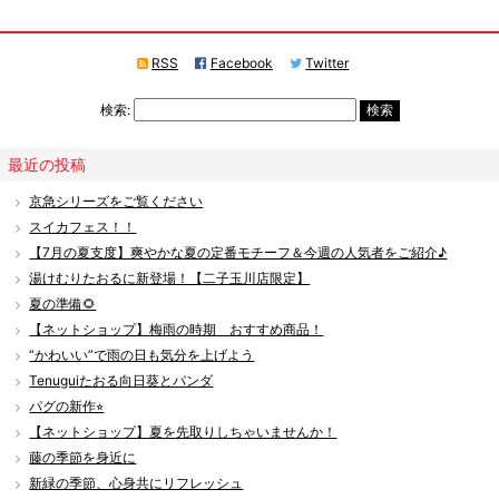
RSS
Facebook
Twitter
検索:
最近の投稿
京急シリーズをご覧ください
スイカフェス！！
【7月の夏支度】爽やかな夏の定番モチーフ＆今週の人気者をご紹介♪
湯けむりたおるに新登場！【二子玉川店限定】
夏の準備🌻
【ネットショップ】梅雨の時期 おすすめ商品！
“かわいい”で雨の日も気分を上げよう
Tenuguiたおる向日葵とパンダ
パグの新作⭐︎
【ネットショップ】夏を先取りしちゃいませんか！
藤の季節を身近に
新緑の季節、心身共にリフレッシュ