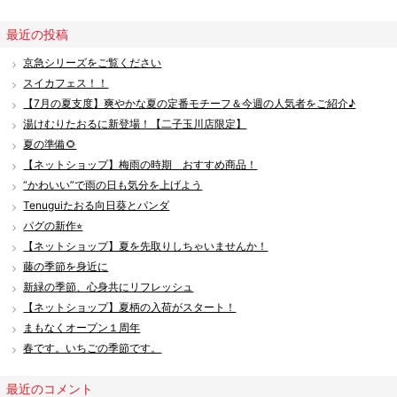
最近の投稿
京急シリーズをご覧ください
スイカフェス！！
【7月の夏支度】爽やかな夏の定番モチーフ＆今週の人気者をご紹介♪
湯けむりたおるに新登場！【二子玉川店限定】
夏の準備🌻
【ネットショップ】梅雨の時期 おすすめ商品！
“かわいい”で雨の日も気分を上げよう
Tenuguiたおる向日葵とパンダ
パグの新作⭐︎
【ネットショップ】夏を先取りしちゃいませんか！
藤の季節を身近に
新緑の季節、心身共にリフレッシュ
【ネットショップ】夏柄の入荷がスタート！
まもなくオープン１周年
春です。いちごの季節です。
最近のコメント