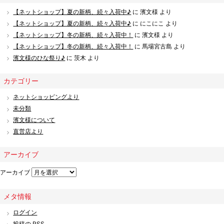
【ネットショップ】夏の新柄、続々入荷中♪
に
濱文様
より
【ネットショップ】夏の新柄、続々入荷中♪
に
にこにこ
より
【ネットショップ】冬の新柄、続々入荷中！
に
濱文様
より
【ネットショップ】冬の新柄、続々入荷中！
に
馬場宮古島
より
濱文様のひな祭り♪
に
茨木
より
カテゴリー
ネットショッピングより
未分類
濱文様について
直営店より
アーカイブ
アーカイブ
メタ情報
ログイン
投稿の
RSS