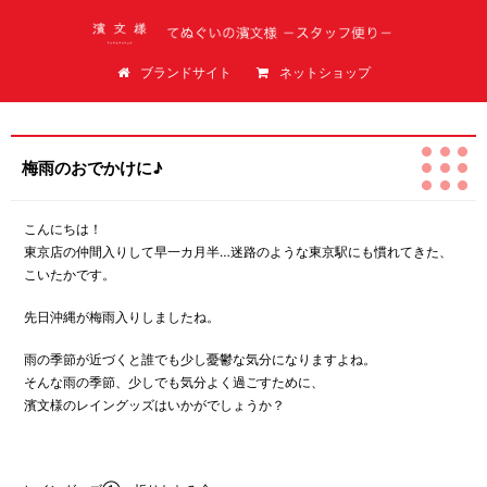
てぬぐいの濱文様（はまもんよう）スタッフ便り
ブランドサイト
ネットショップ
梅雨のおでかけに♪
こんにちは！
東京店の仲間入りして早一カ月半…迷路のような東京駅にも慣れてきた、
こいたかです。
先日沖縄が梅雨入りしましたね。
雨の季節が近づくと誰でも少し憂鬱な気分になりますよね。
そんな雨の季節、少しでも気分よく過ごすために、
濱文様のレイングッズはいかがでしょうか？