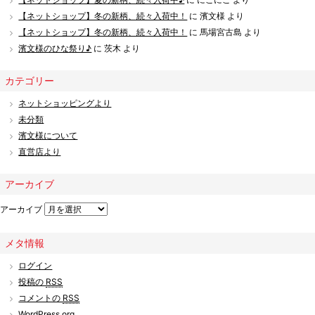
【ネットショップ】冬の新柄、続々入荷中！
に
濱文様
より
【ネットショップ】冬の新柄、続々入荷中！
に
馬場宮古島
より
濱文様のひな祭り♪
に
茨木
より
カテゴリー
ネットショッピングより
未分類
濱文様について
直営店より
アーカイブ
アーカイブ
メタ情報
ログイン
投稿の
RSS
コメントの
RSS
WordPress.org