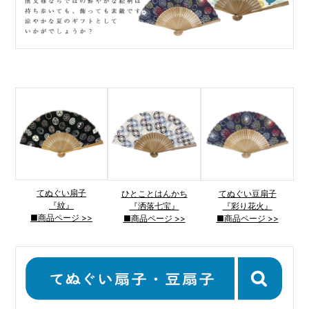
てぬぐい扇子
ひとことはんかち
てぬぐい豆扇子
『紋』
『洒落七宝』
『彩り花火』
■商品ページ >>
■商品ページ >>
■商品ページ >>