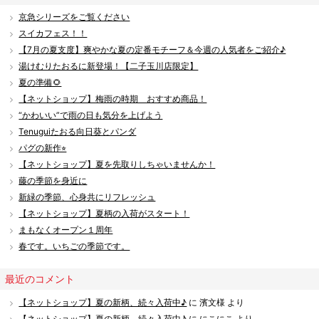
京急シリーズをご覧ください
スイカフェス！！
【7月の夏支度】爽やかな夏の定番モチーフ＆今週の人気者をご紹介♪
湯けむりたおるに新登場！【二子玉川店限定】
夏の準備🌻
【ネットショップ】梅雨の時期 おすすめ商品！
“かわいい”で雨の日も気分を上げよう
Tenuguiたおる向日葵とパンダ
パグの新作⭐︎
【ネットショップ】夏を先取りしちゃいませんか！
藤の季節を身近に
新緑の季節、心身共にリフレッシュ
【ネットショップ】夏柄の入荷がスタート！
まもなくオープン１周年
春です。いちごの季節です。
最近のコメント
【ネットショップ】夏の新柄、続々入荷中♪
に
濱文様
より
【ネットショップ】夏の新柄、続々入荷中♪
に
にこにこ
より