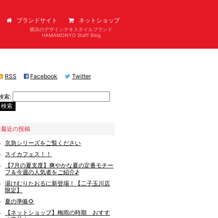
ブランドサイト
ネットショップ
横浜のデザインテキスタイルブランド
HAMAMONYO Staff Blog
RSS
Facebook
Twitter
検索:
最近の投稿
京急シリーズをご覧ください
スイカフェス！！
【7月の夏支度】爽やかな夏の定番モチー
フ＆今週の人気者をご紹介♪
湯けむりたおるに新登場！【二子玉川店
限定】
夏の準備🌻
【ネットショップ】梅雨の時期 おすす