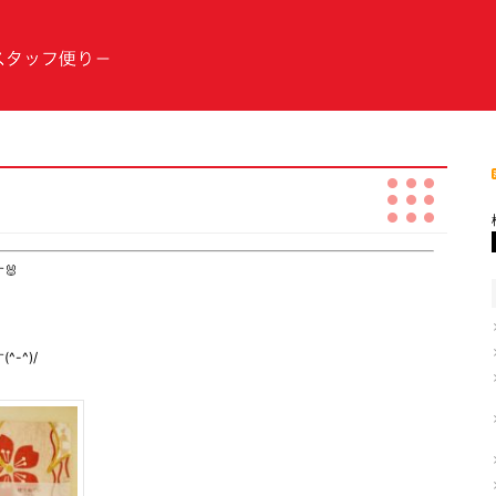
便り
🐰
。
-^)/