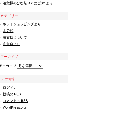
濱文様のひな祭り♪
に
茨木
より
カテゴリー
ネットショッピングより
未分類
濱文様について
直営店より
アーカイブ
アーカイブ
メタ情報
ログイン
投稿の
RSS
コメントの
RSS
WordPress.org