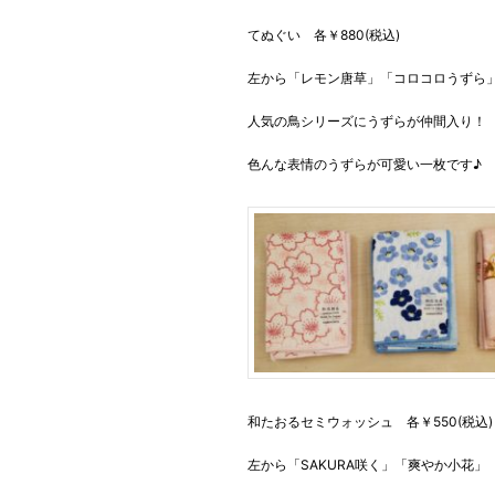
てぬぐい 各￥880(税込)
左から「レモン唐草」「コロコロうずら
人気の鳥シリーズにうずらが仲間入り！
色んな表情のうずらが可愛い一枚です♪︎
和たおるセミウォッシュ 各￥550(税込)
左から「SAKURA咲く」「爽やか小花」