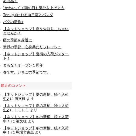
め商品！
“かわいい”で雨の日も気分を上げよう
Tenuguiたおる向日葵とパンダ
パグの新作⭐︎
【ネットショップ】夏を先取りしちゃい
ませんか！
藤の季節を身近に
新緑の季節、心身共にリフレッシュ
【ネットショップ】夏柄の入荷がスター
ト！
まもなくオープン１周年
春です。いちごの季節です。
最近のコメント
【ネットショップ】夏の新柄、続々入荷
中♪
に
濱文様
より
【ネットショップ】夏の新柄、続々入荷
中♪
に
にこにこ
より
【ネットショップ】冬の新柄、続々入荷
中！
に
濱文様
より
【ネットショップ】冬の新柄、続々入荷
中！
に
馬場宮古島
より