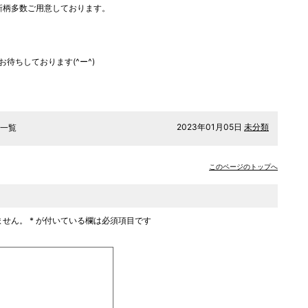
新柄多数ご用意しております。
待ちしております(^ー^)
2023年01月05日
未分類
一覧
このページのトップへ
ません。
*
が付いている欄は必須項目です