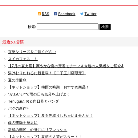
RSS
Facebook
Twitter
検索:
最近の投稿
京急シリーズをご覧ください
スイカフェス！！
【7月の夏支度】爽やかな夏の定番モチーフ＆今週の人気者をご紹介♪
湯けむりたおるに新登場！【二子玉川店限定】
夏の準備🌻
【ネットショップ】梅雨の時期 おすすめ商品！
“かわいい”で雨の日も気分を上げよう
Tenuguiたおる向日葵とパンダ
パグの新作⭐︎
【ネットショップ】夏を先取りしちゃいませんか！
藤の季節を身近に
新緑の季節、心身共にリフレッシュ
【ネットショップ】夏柄の入荷がスタート！