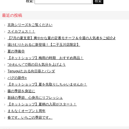
検索:
最近の投稿
京急シリーズをご覧ください
スイカフェス！！
【7月の夏支度】爽やかな夏の定番モチーフ＆今週の人気者をご紹介♪
湯けむりたおるに新登場！【二子玉川店限定】
夏の準備🌻
【ネットショップ】梅雨の時期 おすすめ商品！
“かわいい”で雨の日も気分を上げよう
Tenuguiたおる向日葵とパンダ
パグの新作⭐︎
【ネットショップ】夏を先取りしちゃいませんか！
藤の季節を身近に
新緑の季節、心身共にリフレッシュ
【ネットショップ】夏柄の入荷がスタート！
まもなくオープン１周年
春です。いちごの季節です。