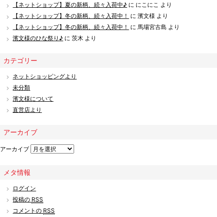
【ネットショップ】夏の新柄、続々入荷中♪
に
にこにこ
より
【ネットショップ】冬の新柄、続々入荷中！
に
濱文様
より
【ネットショップ】冬の新柄、続々入荷中！
に
馬場宮古島
より
濱文様のひな祭り♪
に
茨木
より
カテゴリー
ネットショッピングより
未分類
濱文様について
直営店より
アーカイブ
アーカイブ
メタ情報
ログイン
投稿の
RSS
コメントの
RSS