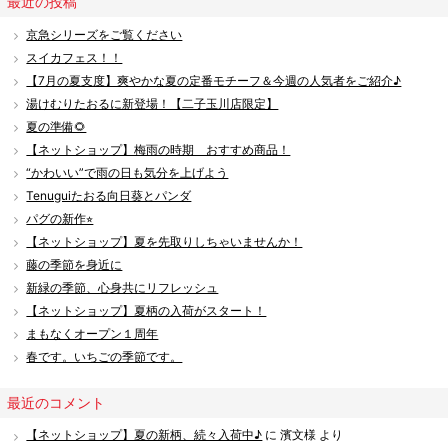
最近の投稿
京急シリーズをご覧ください
スイカフェス！！
【7月の夏支度】爽やかな夏の定番モチーフ＆今週の人気者をご紹介♪
湯けむりたおるに新登場！【二子玉川店限定】
夏の準備🌻
【ネットショップ】梅雨の時期 おすすめ商品！
“かわいい”で雨の日も気分を上げよう
Tenuguiたおる向日葵とパンダ
パグの新作⭐︎
【ネットショップ】夏を先取りしちゃいませんか！
藤の季節を身近に
新緑の季節、心身共にリフレッシュ
【ネットショップ】夏柄の入荷がスタート！
まもなくオープン１周年
春です。いちごの季節です。
最近のコメント
【ネットショップ】夏の新柄、続々入荷中♪
に
濱文様
より